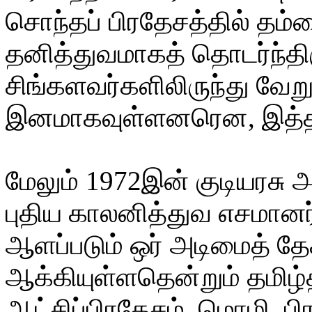
சொந்தப் பிரதேசத்தில் த
தனித்துவமாகத் தொடர்ந்திர
சிங்களவர்களிலிருந்து வேற
இனமாகவுள்ளனரென, இத்தால
மேலும் 1972இன் குடியரசு 
புதிய காலனித்துவ எசமான
ஆளப்படும் ஒர் அடிமைத் 
ஆக்கியுள்ளதென்றும் தமிழ்
ஆட்சிப்பிரதேசம், மொழி, 