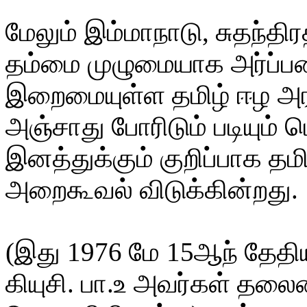
மேலும் இம்மாநாடு, சுதந்திர
தம்மை முழுமையாக அர்ப்பணி
இறைமையுள்ள தமிழ் ஈழ அர
அஞ்சாது போரிடும் படியும் 
இனத்துக்கும் குறிப்பாக த
அறைகூவல் விடுக்கின்றது.
(இது 1976 மே 15ஆந் தேதிய
கியுசி. பா.உ அவர்கள் தலை