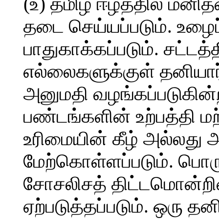
(உ) தமிழ் ஈழத்தில் மனி
தடை செய்யப்படும். உழைப
பாதுகாக்கப்படும். சட்டத
எல்லைகளுக்குள் தனியார்
அனுமதி வழங்கப்படுகின
பண்டங்களின் உற்பத்தி ம
உரிமையின் கீழ் அல்லது அ
மேற்கொள்ளப்படும். பொர
சோசலிசத் திட்டமொன்றின
ஏற்படுத்தப்படும். ஒரு தன