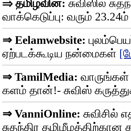
⇒ தமிழ்வின்:
சுவிஸில் சுதந
வாக்கெடுப்பு: வரும் 23.24ம
⇒ Eelamwebsite:
புலம்பெயர
ஏற்படக்கூடிய நன்மைகள்
[ம
⇒ TamilMedia:
வாருங்கள்
களம் தான்!- சுவிஸ் கருத்து
⇒ VanniOnline:
சுவிசில் எ
சுதந்திர தமிழீழத்திற்கான க