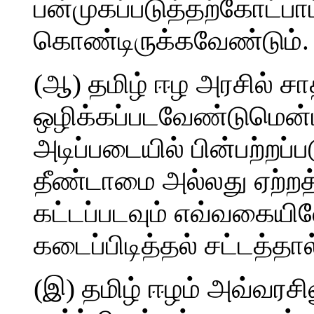
பன்முகப்படுத்தற்கோட்ப
கொண்டிருக்கவேண்டும்.
(ஆ) தமிழ் ஈழ அரசில் சா
ஒழிக்கப்படவேண்டுமென்பத
அடிப்படையில் பின்பற்றப
தீண்டாமை அல்லது ஏற்றத்
கட்டப்படவும் எவ்வகைய
கடைப்பிடித்தல் சட்டத்தா
(இ) தமிழ் ஈழம் அவ்வரசி