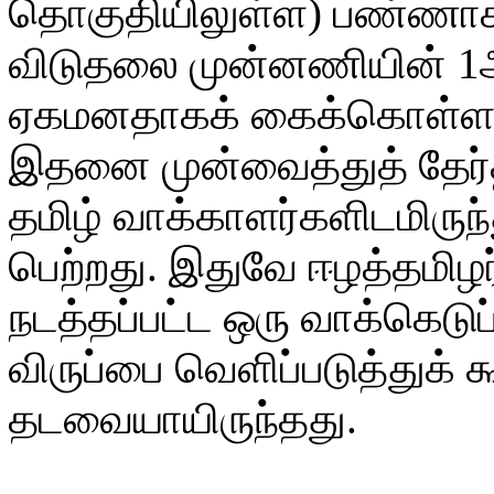
தொகுதியிலுள்ள) பண்ணாகத
விடுதலை முன்னணியின் 1ஆ
ஏகமனதாகக் கைக்கொள்ளப்ப
இதனை முன்வைத்துத் தேர்தல
தமிழ் வாக்காளர்களிடமி
பெற்றது. இதுவே ஈழத்தமிழ
நடத்தப்பட்ட ஒரு வாக்கெடுப்
விருப்பை வெளிப்படுத்துக் 
தடவையாயிருந்தது.