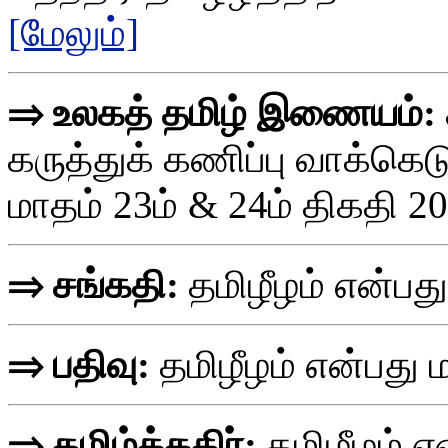
[மேலும்]
⇒ உலகத் தமிழ் இணையம்:
கருத்துக் கணிப்பு வாக்கெட
மாதம் 23ம் & 24ம் திகதி 2
⇒ சங்கதி:
தமிழீழம் என்ப
⇒ பதிவு:
தமிழீழம் என்பத
⇒ தமிழ்க்கதிர்:
தமிழீழம் 