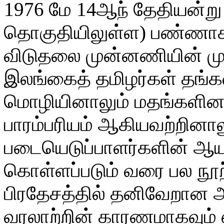
1976 மே 14ஆந் தேதியன்று
தொகுதியிலுள்ள) பண்ணாகத்
விடுதலை முன்னணியின் மு
இலங்கைத் தமிழர்கள் தங்
மொழியினாலும் மதங்களினா
பாரம்பரியம் ஆகியவற்றினால
படையெடுப்பாளர்களின் ஆயு
கொள்ளப்படும் வரை பல நூற்
பிரதேசத்தில் தனிவேறான அ
வரலாற்றின் காரணமாகவும் 