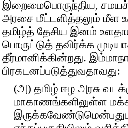
இறைமைபொருந்திய, சமயச்சா
அரசை மீட்டளித்தலும் மீள உர
தமிழ்த் தேசிய இனம் உளதாய
பொருட்டுத் தவிர்க்க முட
தீர்மானிக்கின்றது. இம்மாநா
பிரகடனப்படுத்துவதாவது:
(அ) தமிழ் ஈழ அரசு வடக்க
மாகாணங்களிலுள்ள மக
இருக்கவேண்டுமென்பது
எந்தப்பகுதியிலும் வசிக்க