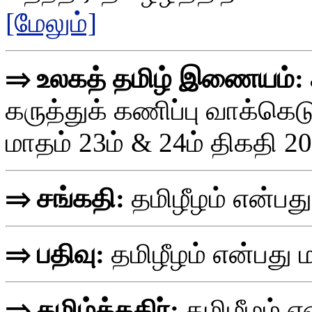
[மேலும்]
⇒ உலகத் தமிழ் இணையம்:
கருத்துக் கணிப்பு வாக்கெட
மாதம் 23ம் & 24ம் திகதி 2
⇒ சங்கதி:
தமிழீழம் என்ப
⇒ பதிவு:
தமிழீழம் என்பத
⇒ தமிழ்க்கதிர்:
தமிழீழம் 