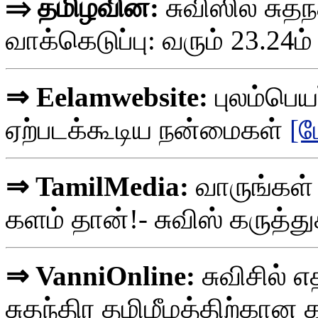
⇒ தமிழ்வின்:
சுவிஸில் சுதந
வாக்கெடுப்பு: வரும் 23.24ம
⇒ Eelamwebsite:
புலம்பெயர
ஏற்படக்கூடிய நன்மைகள்
[ம
⇒ TamilMedia:
வாருங்கள்
களம் தான்!- சுவிஸ் கருத்து
⇒ VanniOnline:
சுவிசில் எ
சுதந்திர தமிழீழத்திற்கான க