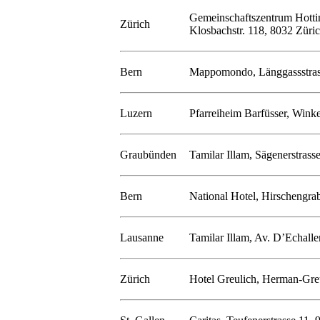
Gemeinschaftszentrum Hotti
Zürich
Klosbachstr. 118, 8032 Züri
Bern
Mappomondo, Länggassstras
Luzern
Pfarreiheim Barfüsser, Winke
Graubünden
Tamilar Illam, Sägenerstrass
Bern
National Hotel, Hirschengra
Lausanne
Tamilar Illam, Av. D’Echall
Zürich
Hotel Greulich, Herman-Greu