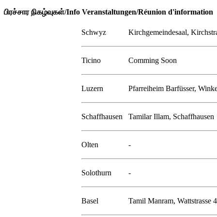
பிரச்சார நிகழ்வுகள்/Info Veranstaltungen/Réunion d'information
Schwyz
Kirchgemeindesaal, Kirchstr
Ticino
Comming Soon
Luzern
Pfarreiheim Barfüsser, Winke
Schaffhausen
Tamilar Illam, Schaffhausen
Olten
-
Solothurn
-
Basel
Tamil Manram, Wattstrasse 4