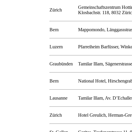
Gemeinschaftszentrum Hotti
Zürich
Klosbachstr. 118, 8032 Züri
Bern
Mappomondo, Länggassstras
Luzern
Pfarreiheim Barfüsser, Winke
Graubünden
Tamilar Illam, Sägenerstrass
Bern
National Hotel, Hirschengra
Lausanne
Tamilar Illam, Av. D’Echall
Zürich
Hotel Greulich, Herman-Greu