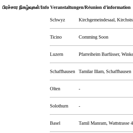
பிரச்சார நிகழ்வுகள்/Info Veranstaltungen/Réunion d'information
Schwyz
Kirchgemeindesaal, Kirchstr
Ticino
Comming Soon
Luzern
Pfarreiheim Barfüsser, Winke
Schaffhausen
Tamilar Illam, Schaffhausen
Olten
-
Solothurn
-
Basel
Tamil Manram, Wattstrasse 4