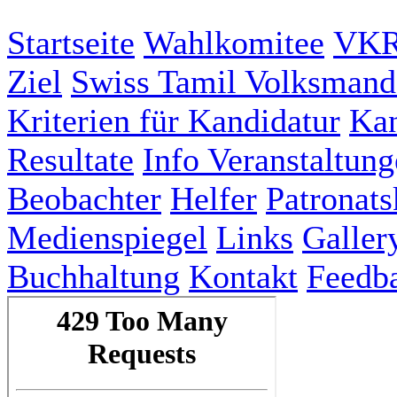
Startseite
Wahlkomitee
VKR
Ziel
Swiss Tamil Volksmand
Kriterien für Kandidatur
Kan
Resultate
Info Veranstaltun
Beobachter
Helfer
Patronat
Medienspiegel
Links
Galler
Buchhaltung
Kontakt
Feedb